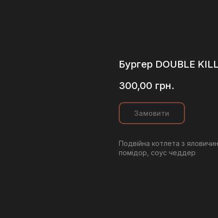
Бургер DOUBLE KIL
300,00
грн.
Замовити
Подвійна котлета з яловичин
помідор, соус чеддер